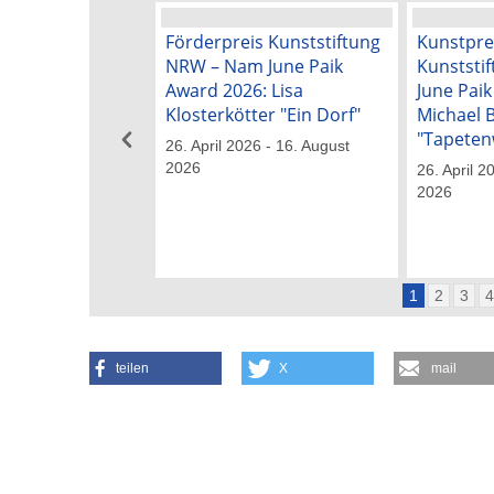
Förderpreis Kunststiftung
Kunstpre
NRW – Nam June Paik
Kunststi
Award 2026: Lisa
June Pai
Klosterkötter "Ein Dorf"
Michael 
"Tapeten
26. April 2026 - 16. August
2026
26. April 2
2026
1
2
3
teilen
X
mail