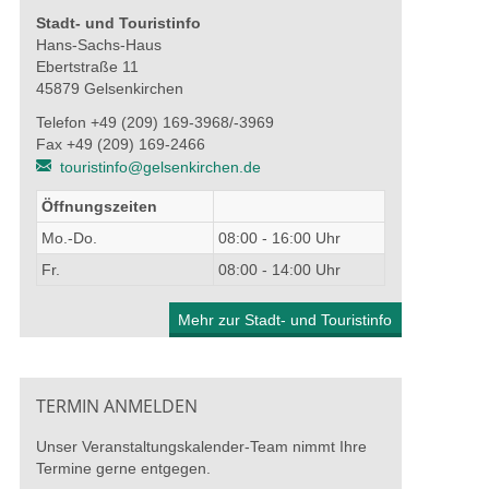
Stadt- und Touristinfo
ber die Schulter“ –
Radikale Hoffnung: Kunst
100 Ja
Hans-Sachs-Haus
 werkstatt
und Arbeitskampf
Knaub 
Ebertstraße 11
r
Fritz W
45879 Gelsenkirchen
13. Juni 2026 - 04. Oktober
2026
026 - 28. August 2026
27. Juni
Telefon +49 (209) 169-3968/-3969
Fax +49 (209) 169-2466
touristinfo@gelsenkirchen.de
Öffnungszeiten
Mo.-Do.
08:00 - 16:00 Uhr
Fr.
08:00 - 14:00 Uhr
Mehr zur Stadt- und Touristinfo
TERMIN ANMELDEN
Unser Veranstaltungskalender-Team nimmt Ihre
Termine gerne entgegen.