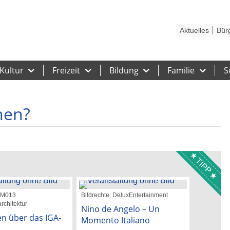
Kontakt
Stadtplan
Karriere
Presse
Hilfe
Impressum
Barrieref
Aktuelles
Bür
Kultur
Freizeit
Bildung
Familie
S
hen?
TIPP
 GM013
Bildrechte: DeluxEntertainment
Bildrechte:
rchitektur
Nino de Angelo – Un
Katie M
n über das IGA-
Momento Italiano
26. Augu