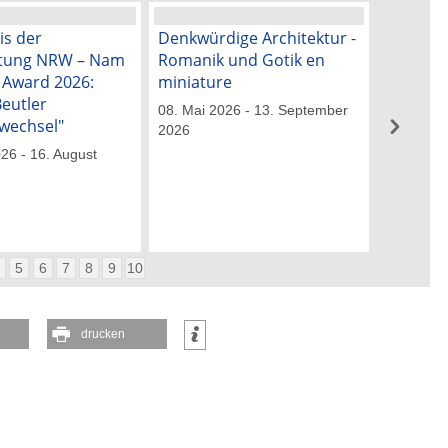
is der
Denkwürdige Architektur -
„Blick ü
ftung NRW – Nam
Romanik und Gotik en
50 Jahre
k Award 2026:
miniature
Künstle
Beutler
08. Mai 2026 - 13. September
29. Mai 2
wechsel"
2026
026 - 16. August
4
5
6
7
8
9
10
drucken