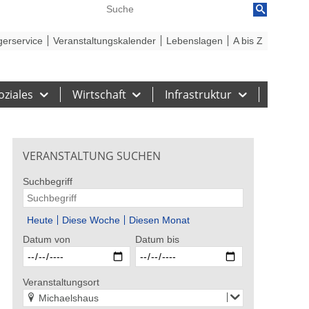
reiheit
Barriere melden
gerservice
Veranstaltungskalender
Lebenslagen
A bis Z
oziales
Wirtschaft
Infrastruktur
VERANSTALTUNG SUCHEN
Suchbegriff
Heute
Diese Woche
Diesen Monat
Datum von
Datum bis
 Stadt Gelsenkirchen
Bildrechte: Stadt Gelsenkirchen
Bildrecht
elua
Howard Carpendale – EIN
5. Tag 
Veranstaltungsort
SOMMER MIT EUCH – 2026
Michaelshaus
st 2026
29. - 30