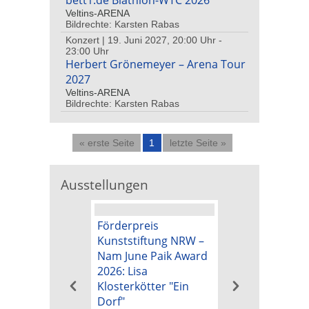
bett1.de Biathlon-WTC 2026
Veltins-ARENA
Bildrechte: Karsten Rabas
Konzert | 19. Juni 2027, 20:00 Uhr -
23:00 Uhr
Herbert Grönemeyer – Arena Tour
2027
Veltins-ARENA
Bildrechte: Karsten Rabas
« erste Seite
1
letzte Seite »
Ausstellungen
Förderpreis
Kunstpreis der
Kunststiftung NRW –
Kunststiftung 
Nam June Paik Award
Nam June Paik
2026: Lisa
2026: Michael B
Klosterkötter "Ein
"Tapetenwechs
Dorf"
26. April 2026 - 16