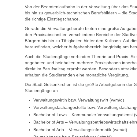
Von der Beamtenlaufbahn in der Verwaltung über das Stu
bis hin zu gewerblich-technischen Berufsbildern – die St
die richtige Einstiegschance.
Gerade die Verwaltungsberufe bieten eine große Aufgaben
den Praxisabschnitten verschiedene Bereiche der Stadtve
Bürgern bis hin zu Tätigkeiten hinter den Kulissen. Auf d
herausfinden, welcher Aufgabenbereich langfristig am bes
Auch die Studiengänge verbinden Theorie und Praxis. S
angeboten und beinhalten mehrere Praxisphasen innerhalb
direkt im Berufsalltag erprobt werden. Besonders attrakti
erhalten die Studierenden eine monatliche Vergütung.
Die Stadt Gelsenkirchen ist die größte Arbeitgeberin der
Studiengänge an:
Verwaltungswirtin bzw. Verwaltungswirt (w/m/d)
Verwaltungsfachangestellte bzw. Verwaltungsfachange
Bachelor of Laws – Kommunaler Verwaltungsdienst (
Bachelor of Arts – Verwaltungsbetriebswirtschaftslehr
Bachelor of Arts – Verwaltungsinformatik (w/m/d)
Bauzeichnerin bzw. Bauzeichner (w/m/d)