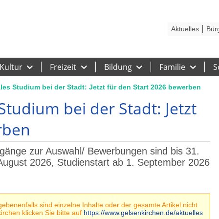
Kontakt
Stadtplan
Karriere
Presse
Hilfe
Impressum
Barrieref
Aktuelles
Bür
Kultur
Freizeit
Bildung
Familie
S
es Studium bei der Stadt: Jetzt für den Start 2026 bewerben
tudium bei der Stadt: Jetzt
rben
ngänge zur Auswahl/ Bewerbungen sind bis 31.
 August 2026, Studienstart ab 1. September 2026
benenfalls sind einzelne Inhalte oder der gesamte Artikel nicht
rchen klicken Sie bitte auf
https://www.gelsenkirchen.de/aktuelles