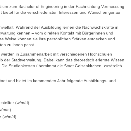
dium zum Bachelor of Engineering in der Fachrichtung Vermessung
adt bietet für die verschiedensten Interessen und Wünschen genau
vielfalt. Während der Ausbildung lernen die Nachwuchskräfte in
rwaltung kennen – vom direkten Kontakt mit Bürgerinnen und
iese Weise können sie ihre persönlichen Stärken entdecken und
ten zu ihnen passt.
ie werden in Zusammenarbeit mit verschiedenen Hochschulen
 der Stadtverwaltung. Dabei kann das theoretisch erlernte Wissen
v: Die Studienkosten übernimmt die Stadt Gelsenkirchen, zusätzlich
 Stadt und bietet im kommenden Jahr folgende Ausbildungs- und
stellter (w/m/d)
w/m/d)
e (w/m/d)