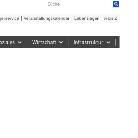
reiheit
Barriere melden
gerservice
Veranstaltungskalender
Lebenslagen
A bis Z
oziales
Wirtschaft
Infrastruktur