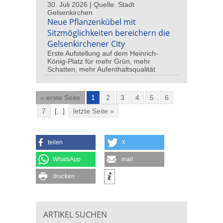
30. Juli 2026 | Quelle: Stadt
Gelsenkirchen
Neue Pflanzenkübel mit
Sitzmöglichkeiten bereichern die
Gelsenkirchener City
Erste Aufstellung auf dem Heinrich-
König-Platz für mehr Grün, mehr
Schatten, mehr Aufenthaltsqualität
« erste Seite
1
2
3
4
5
6
7
[...]
letzte Seite »
teilen
X
WhatsApp
mail
drucken
ARTIKEL SUCHEN