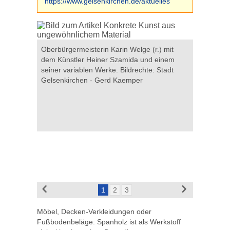
https://www.gelsenkirchen.de/aktuelles
r Szamida
Oberbürgermeisterin Karin Welge (r.) mit
Das Foto 
tadt
dem Künstler Heiner Szamida und einem
im Hans-S
seiner variablen Werke. Bildrechte: Stadt
Gelsenki
Gelsenkirchen - Gerd Kaemper
1
2
3
Möbel, Decken-Verkleidungen oder
Fußbodenbeläge: Spanholz ist als Werkstoff