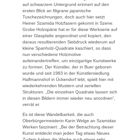
auf schwarzem Untergrund erinnert auf den
ersten Blick an filigrane japanische
Tuschezeichnungen, doch auch hier setzt
Heiner Szamida Holzfasern gekonnt in Szene:
Grobe Holzspäne hat er für diese Werkserie auf
einer Glasplatte angeordnet und kopiert, den
daraus resultierenden Siebdruck wiederum auf
kleine Spanholz-Quadrate kaschiert, so dass
nun verschiedene Holzmotive
aufeinandertreffen, um einzigartige Kunstwerke
zu formen. Der Künstler, der in Buer geboren
wurde und seit 1983 in der Künstlersiedlung
Halfmannshof in Ückendorf lebt, spielt hier mit
wiederkehrenden Mustern und seriellen
Strukturen. „Die einzelnen Quadrate lassen sich
in diesen Bildern immer wieder neu anordnen“,
verrät er.
Es ist diese Wandelbarkeit, die auch
Oberbürgermeisterin Karin Welge an Szamidas
Werken fasziniert: „Bei der Betrachtung dieser
Kunst entdeckt man jeden Tag etwas Neues.
Zudem haben die Werke auch etwas sehr