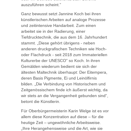
auszuführen scheint.”
Ganz bewusst setzt Jannine Koch bei ihren
künstlerischen Arbeiten auf analoge Prozesse
und zeitintensive Handarbeit. Zum einen
arbeitet sie in der Radierung, einer
Tiefdrucktechnik, die aus dem 16. Jahrhundert
stammt. „Diese gehört übrigens - neben
anderen druckgrafischen Techniken wie Hoch-
oder Flachdruck - seit 2018 zum Immateriellen
Kulturerbe der UNESCO" so Koch. In ihren
Gemälden wiederum bedient sie sich der
ältesten Maltechnik überhaupt: Der Eitempera,
deren Basis Pigmente, Ei und Leinölfirnis
bilden. „Die Verbindung von Historischem und
Zeitgenössischem finde ich äußerst wichtig, da
wir stets an die Vergangenheit gebunden sind“,
betont die Künstlerin.
Für Oberbürgermeisterin Karin Welge ist es vor
allem diese Konzentration auf diese – für die
heutige Zeit – ungewöhnliche Arbeitsweise.
„Ihre Herangehensweise und die Art, wie sie