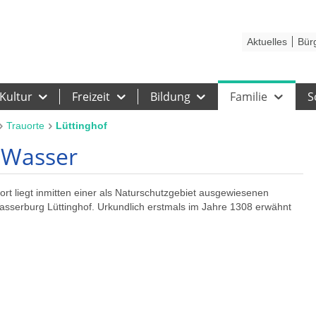
Kontakt
Stadtplan
Karriere
Presse
Hilfe
Impressum
Barrieref
Aktuelles
Bür
Kultur
Freizeit
Bildung
Familie
S
Trauorte
Lüttinghof
m Wasser
rt liegt inmitten einer als Naturschutzgebiet ausgewiesenen
sserburg Lüttinghof. Urkundlich erstmals im Jahre 1308 erwähnt