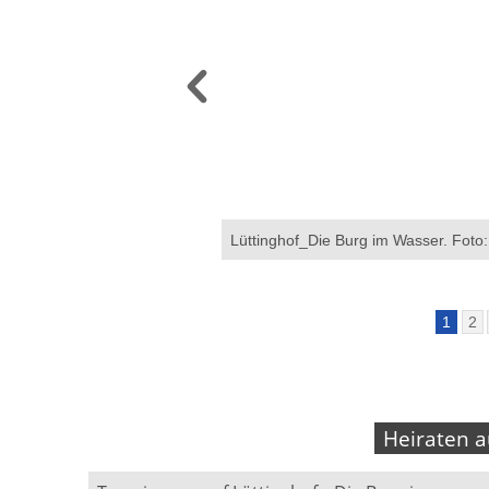
lly Dicker
Lüttinghof_Die Burg im Wasser. Foto:
1
2
Heiraten a