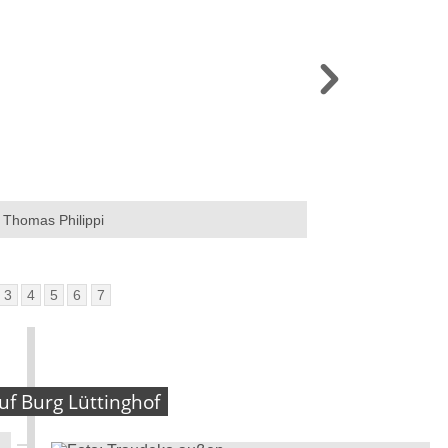
 Thomas Philippi
Lüttinghof_Die Burg 
3
4
5
6
7
uf Burg Lüttinghof