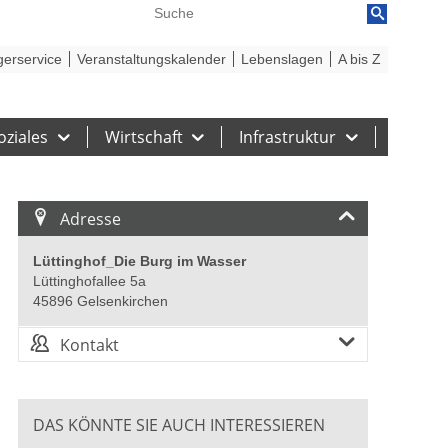
reiheit
Barriere melden
gerservice
Veranstaltungskalender
Lebenslagen
A bis Z
oziales
Wirtschaft
Infrastruktur
Adresse
Lüttinghof_Die Burg im Wasser
Lüttinghofallee 5a
45896 Gelsenkirchen
Kontakt
DAS KÖNNTE SIE AUCH INTERESSIEREN