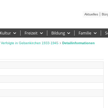
Kontakt
Stadtplan
Karriere
Presse
Hilfe
Impressum
Barrieref
Aktuelles
Bür
Kultur
Freizeit
Bildung
Familie
S
 Verfolgte in Gelsenkirchen 1933-1945
Detailinformationen