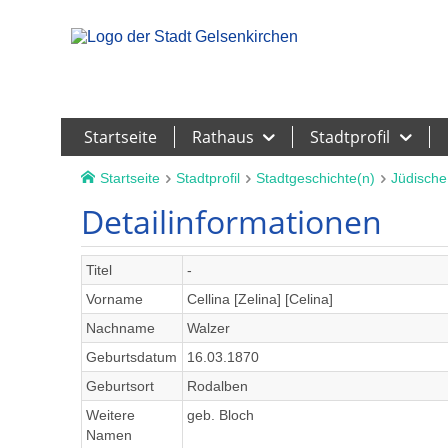
Leichte Sprache
Startseite
Rathaus
Stadtprofil
Startseite
Stadtprofil
Stadtgeschichte(n)
Jüdische
Detailinformationen
Titel
-
Vorname
Cellina [Zelina] [Celina]
Nachname
Walzer
Geburtsdatum
16.03.1870
Geburtsort
Rodalben
Weitere
geb. Bloch
Namen