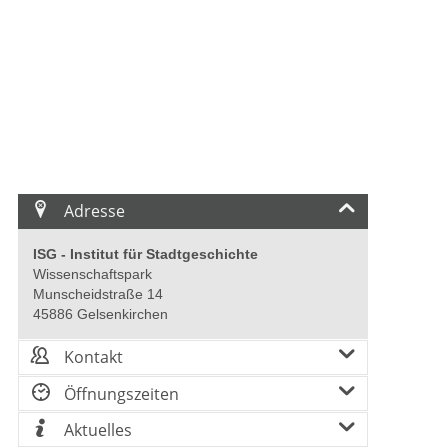
Adresse
ISG - Institut für Stadtgeschichte
Wissenschaftspark
Munscheidstraße 14
ätte "Gelsenkirchen im Nationalsozialismus" an der Cranger
Zeic
45886 Gelsenkirchen
Malinowski) Foto: Bitte geben Sie die Bildrechte ein
Bitt
Kontakt
Öffnungszeiten
Aktuelles