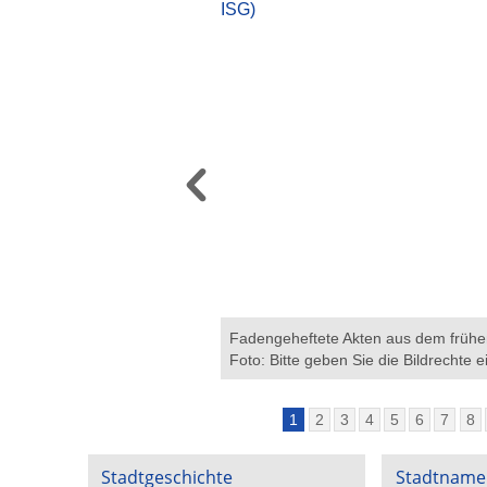
ark in Ückendorf, u.a. auch
Fadengeheftete Akten aus dem frühen
lsenkirchen) Foto: Bitte geben
Foto: Bitte geben Sie die Bildrechte e
1
2
3
4
5
6
7
8
Stadtgeschichte
Stadtname