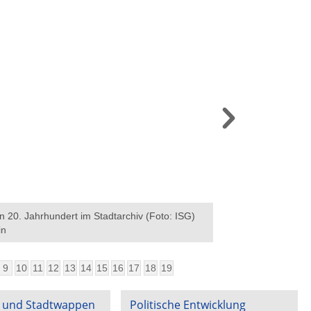
 20. Jahrhundert im Stadtarchiv (Foto: ISG)
Die Dokumentationsst
in
Straße (Foto: Pedro 
9
10
11
12
13
14
15
16
17
18
19
 und Stadtwappen
Politische Entwicklung