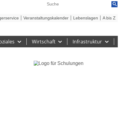
reiheit
Barriere melden
gerservice
Veranstaltungskalender
Lebenslagen
A bis Z
oziales
Wirtschaft
Infrastruktur