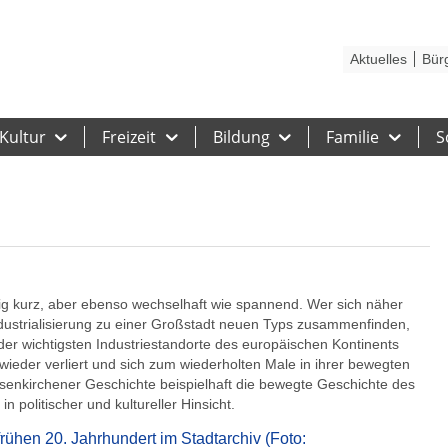
Kontakt
Stadtplan
Karriere
Presse
Hilfe
Impressum
Barrieref
Aktuelles
Bür
Kultur
Freizeit
Bildung
Familie
S
ßig kurz, aber ebenso wechselhaft wie spannend. Wer sich näher
Industrialisierung zu einer Großstadt neuen Typs zusammenfinden,
der wichtigsten Industriestandorte des europäischen Kontinents
 wieder verliert und sich zum wiederholten Male in ihrer bewegten
lsenkirchener Geschichte beispielhaft die bewegte Geschichte des
n politischer und kultureller Hinsicht.