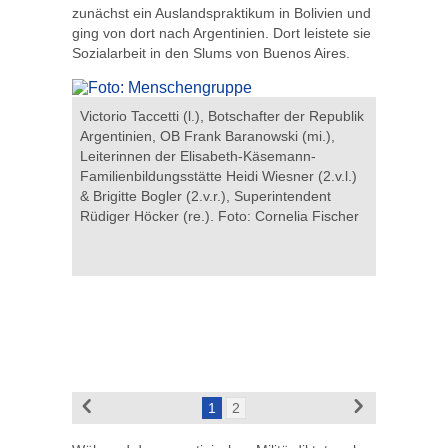
zunächst ein Auslandspraktikum in Bolivien und
ging von dort nach Argentinien. Dort leistete sie
Sozialarbeit in den Slums von Buenos Aires.
nkreises
Victorio Taccetti (l.), Botschafter der Republik
Gebäude d
 für
Argentinien, OB Frank Baranowski (mi.),
an der Pas
Leiterinnen der Elisabeth-Käsemann-
Stadtgesc
Familienbildungsstätte Heidi Wiesner (2.v.l.)
& Brigitte Bogler (2.v.r.), Superintendent
Rüdiger Höcker (re.). Foto: Cornelia Fischer
1
2