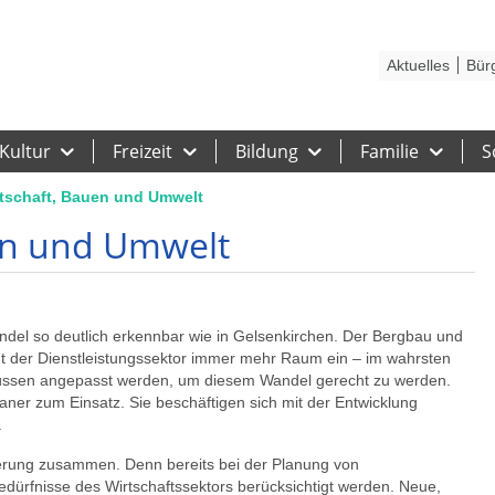
Kontakt
Stadtplan
Karriere
Presse
Hilfe
Impressum
Barrieref
Aktuelles
Bür
Kultur
Freizeit
Bildung
Familie
S
rtschaft, Bauen und Umwelt
en und Umwelt
ndel so deutlich erkennbar wie in Gelsenkirchen. Der Bergbau und
t der Dienstleistungssektor immer mehr Raum ein – im wahrsten
müssen angepasst werden, um diesem Wandel gerecht zu werden.
er zum Einsatz. Sie beschäftigen sich mit der Entwicklung
.
derung zusammen. Denn bereits bei der Planung von
ürfnisse des Wirtschaftssektors berücksichtigt werden. Neue,