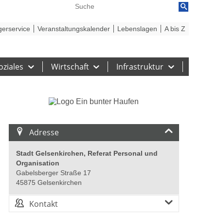
reiheit
Barriere melden
gerservice
Veranstaltungskalender
Lebenslagen
A bis Z
oziales
Wirtschaft
Infrastruktur
Adresse
Stadt Gelsenkirchen, Referat Personal und
Organisation
Gabelsberger Straße 17
45875 Gelsenkirchen
Kontakt