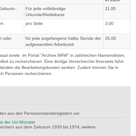
Geburts-,
Für jede vollständige
11,00
Urkunde/Meldekarte
en
pro Seite
3,00
ut oder
für jede angefangene halbe Stunde der
25,00
aufgewandten Arbeitszeit
esaal sowie im Portal "Archive.NRW" in zahlreichen Namenslisten,
bst zu recherchieren. Eine dortige Vorrecherche Ihrerseits führt
änden die Bearbeitungskosten senken. Zudem können Sie in
ch Personen recherchieren.
sten aus den Personenstandsregistern vor.
te der Uni Münster
büchern aus dem Zeitraum 1939 bis 1974; weitere