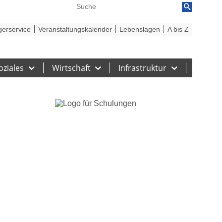
reiheit
Barriere melden
gerservice
Veranstaltungskalender
Lebenslagen
A bis Z
oziales
Wirtschaft
Infrastruktur