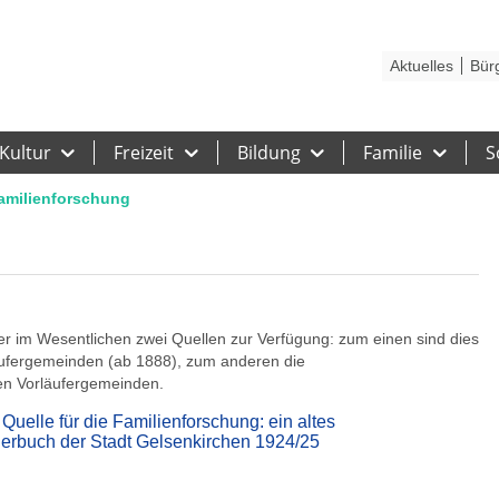
Kontakt
Stadtplan
Karriere
Presse
Hilfe
Impressum
Barrieref
Aktuelles
Bür
Kultur
Freizeit
Bildung
Familie
S
amilienforschung
her im Wesentlichen zwei Quellen zur Verfügung: zum einen sind dies
äufergemeinden (ab 1888), zum anderen die
en Vorläufergemeinden.