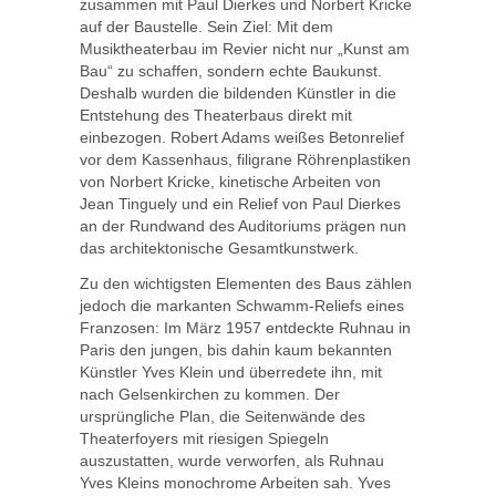
zusammen mit Paul Dierkes und Norbert Kricke
auf der Baustelle. Sein Ziel: Mit dem
Musiktheaterbau im Revier nicht nur „Kunst am
Bau“ zu schaffen, sondern echte Baukunst.
Deshalb wurden die bildenden Künstler in die
Entstehung des Theaterbaus direkt mit
einbezogen. Robert Adams weißes Betonrelief
vor dem Kassenhaus, filigrane Röhrenplastiken
von Norbert Kricke, kinetische Arbeiten von
Jean Tinguely und ein Relief von Paul Dierkes
an der Rundwand des Auditoriums prägen nun
das architektonische Gesamtkunstwerk.
Zu den wichtigsten Elementen des Baus zählen
jedoch die markanten Schwamm-Reliefs eines
Franzosen: Im März 1957 entdeckte Ruhnau in
Paris den jungen, bis dahin kaum bekannten
Künstler Yves Klein und überredete ihn, mit
nach Gelsenkirchen zu kommen. Der
ursprüngliche Plan, die Seitenwände des
Theaterfoyers mit riesigen Spiegeln
auszustatten, wurde verworfen, als Ruhnau
Yves Kleins monochrome Arbeiten sah. Yves