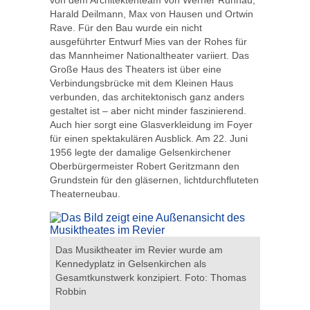
von dem Architektenteam von Werner Ruhnau,
Harald Deilmann, Max von Hausen und Ortwin
Rave. Für den Bau wurde ein nicht
ausgeführter Entwurf Mies van der Rohes für
das Mannheimer Nationaltheater variiert. Das
Große Haus des Theaters ist über eine
Verbindungsbrücke mit dem Kleinen Haus
verbunden, das architektonisch ganz anders
gestaltet ist – aber nicht minder faszinierend.
Auch hier sorgt eine Glasverkleidung im Foyer
für einen spektakulären Ausblick. Am 22. Juni
1956 legte der damalige Gelsenkirchener
Oberbürgermeister Robert Geritzmann den
Grundstein für den gläsernen, lichtdurchfluteten
Theaterneubau.
 Ruhnau
Das Musiktheater im Revier wurde am
Hier ist d
nes"
Kennedyplatz in Gelsenkirchen als
Fertigste
e
Gesamtkunstwerk konzipiert. Foto: Thomas
Städtisch
Robbin