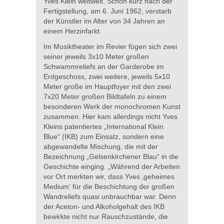
Yves Klein weltweit. Schon kurz nach der
Fertigstellung, am 6. Juni 1962, verstarb
der Künstler im Alter von 34 Jahren an
einem Herzinfarkt.
Im Musiktheater im Revier fügen sich zwei
seiner jeweils 3x10 Meter großen
Schwammreliefs an der Garderobe im
Erdgeschoss, zwei weitere, jeweils 5x10
Meter große im Hauptfoyer mit den zwei
7x20 Meter großen Bildtafeln zu einem
besonderen Werk der monochromen Kunst
zusammen. Hier kam allerdings nicht Yves
Kleins patentiertes „International Klein
Blue“ (IKB) zum Einsatz, sondern eine
abgewandelte Mischung, die mit der
Bezeichnung „Gelsenkirchener Blau“ in die
Geschichte einging. „Während der Arbeiten
vor Ort merkten wir, dass Yves ‚geheimes
Medium‘ für die Beschichtung der großen
Wandreliefs quasi unbrauchbar war. Denn
der Aceton- und Alkoholgehalt des IKB
bewirkte nicht nur Rauschzustände, die