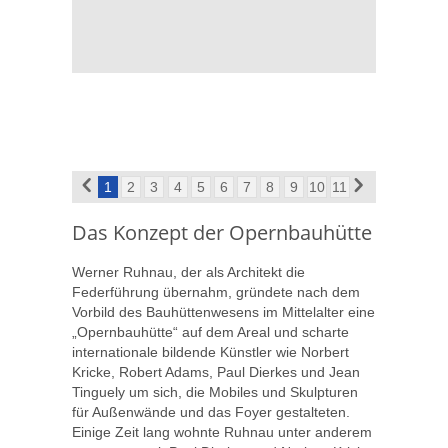
1
2
3
4
5
6
7
8
9
10
11
Das Konzept der Opernbauhütte
Werner Ruhnau, der als Architekt die
Federführung übernahm, gründete nach dem
Vorbild des Bauhüttenwesens im Mittelalter eine
„Opernbauhütte“ auf dem Areal und scharte
internationale bildende Künstler wie Norbert
Kricke, Robert Adams, Paul Dierkes und Jean
Tinguely um sich, die Mobiles und Skulpturen
für Außenwände und das Foyer gestalteten.
Einige Zeit lang wohnte Ruhnau unter anderem