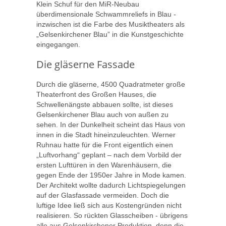
Klein Schuf für den MiR-Neubau
überdimensionale Schwammreliefs in Blau -
inzwischen ist die Farbe des Musiktheaters als
„Gelsenkirchener Blau” in die Kunstgeschichte
eingegangen.
Die gläserne Fassade
Durch die gläserne, 4500 Quadratmeter große
Theaterfront des Großen Hauses, die
Schwellenängste abbauen sollte, ist dieses
Gelsenkirchener Blau auch von außen zu
sehen. In der Dunkelheit scheint das Haus von
innen in die Stadt hineinzuleuchten. Werner
Ruhnau hatte für die Front eigentlich einen
„Luftvorhang“ geplant – nach dem Vorbild der
ersten Lufttüren in den Warenhäusern, die
gegen Ende der 1950er Jahre in Mode kamen.
Der Architekt wollte dadurch Lichtspiegelungen
auf der Glasfassade vermeiden. Doch die
luftige Idee ließ sich aus Kostengründen nicht
realisieren. So rückten Glasscheiben - übrigens
alle aus Gelsenkirchener Produktion, denn die