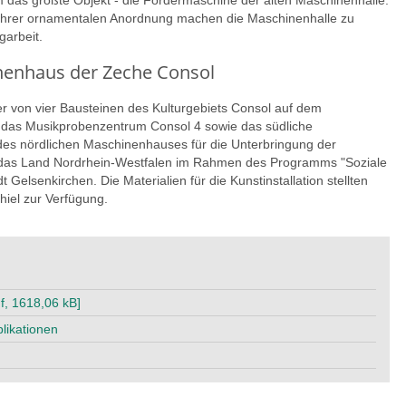
 das größte Objekt - die Fördermaschine der alten Maschinenhalle.
 ihrer ornamentalen Anordnung machen die Maschinenhalle zu
garbeit.
inenhaus der Zeche Consol
er von vier Bausteinen des Kulturgebiets Consol auf dem
das Musikprobenzentrum Consol 4 sowie das südliche
s nördlichen Maschinenhauses für die Unterbringung der
d das Land Nordrhein-Westfalen im Rahmen des Programms "Soziale
elsenkirchen. Die Materialien für die Kunstinstallation stellten
iel zur Verfügung.
f, 1618,06 kB]
likationen