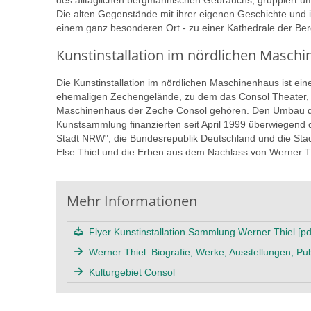
des alltäglichen bergmännischen Gebrauchs; gruppiert um
Die alten Gegenstände mit ihrer eigenen Geschichte und
einem ganz besonderen Ort - zu einer Kathedrale der Ber
Kunstinstallation im nördlichen Masch
Die Kunstinstallation im nördlichen Maschinenhaus ist ein
ehemaligen Zechengelände, zu dem das Consol Theater, 
Maschinenhaus der Zeche Consol gehören. Den Umbau de
Kunstsammlung finanzierten seit April 1999 überwiegen
Stadt NRW", die Bundesrepublik Deutschland und die Stadt G
Else Thiel und die Erben aus dem Nachlass von Werner Th
Mehr Informationen
Flyer Kunstinstallation Sammlung Werner Thiel [pd
Werner Thiel: Biografie, Werke, Ausstellungen, Pub
Kulturgebiet Consol