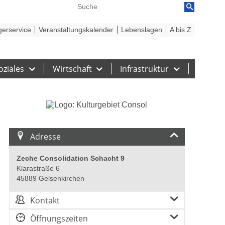
reiheit
Barriere melden
gerservice
Veranstaltungskalender
Lebenslagen
A bis Z
oziales
Wirtschaft
Infrastruktur
Adresse
Zeche Consolidation Schacht 9
Klarastraße 6
45889 Gelsenkirchen
Kontakt
Öffnungszeiten