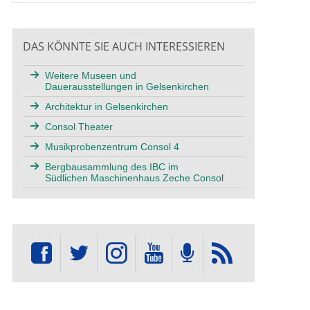
DAS KÖNNTE SIE AUCH INTERESSIEREN
Weitere Museen und
Dauerausstellungen in Gelsenkirchen
Architektur in Gelsenkirchen
Consol Theater
Musikprobenzentrum Consol 4
Bergbausammlung des IBC im
Südlichen Maschinenhaus Zeche Consol
tion Sammlung Werner Thiel werden Utensilien des Bergbaus zu
Die 
adt Gelsenkirchen
Denk