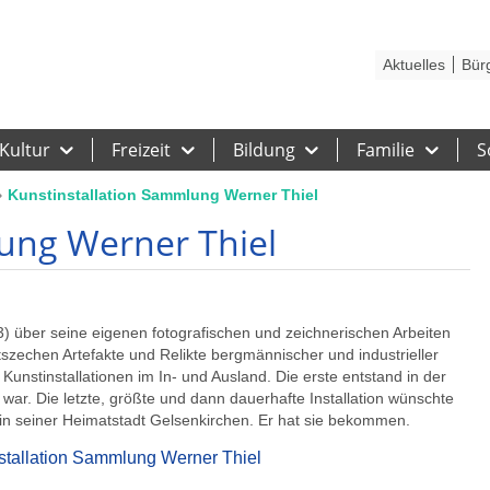
Kontakt
Stadtplan
Karriere
Presse
Hilfe
Impressum
Barrieref
Aktuelles
Bür
Kultur
Freizeit
Bildung
Familie
S
Kunstinstallation Sammlung Werner Thiel
ung Werner Thiel
) über seine eigenen fotografischen und zeichnerischen Arbeiten
szechen Artefakte und Relikte bergmännischer und industrieller
 Kunstinstallationen im In- und Ausland. Die erste entstand in der
 war. Die letzte, größte und dann dauerhafte Installation wünschte
 in seiner Heimatstadt Gelsenkirchen. Er hat sie bekommen.