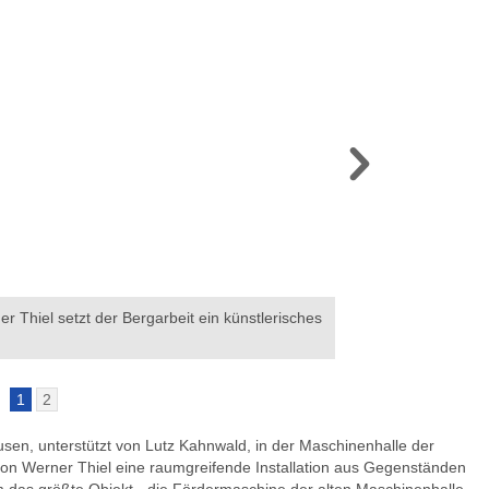
r Thiel setzt der Bergarbeit ein künstlerisches
In der Kunstinstalla
Artefakten. Foto: St
1
2
sen, unterstützt von Lutz Kahnwald, in der Maschinenhalle der
on Werner Thiel eine raumgreifende Installation aus Gegenständen