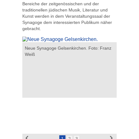
Bereiche der zeitgenössischen und der
traditionellen jüdischen Musik, Literatur und
Kunst werden in dem Veranstaltungssaal der
Synagoge dem interessierten Publikum näher
gebracht.
sche
Neue Synagoge Gelsenkirchen. Foto: Franz
Alter jüdi
Weiß
Gemeinde
1
2
3