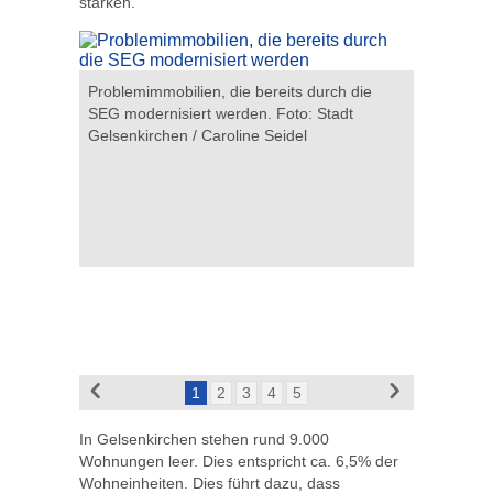
stärken.
rafik:
Problemimmobilien, die bereits durch die
Früher ei
SEG modernisiert werden. Foto: Stadt
grün gesta
Gelsenkirchen / Caroline Seidel
Gelsenkir
1
2
3
4
5
In Gelsenkirchen stehen rund 9.000
Wohnungen leer. Dies entspricht ca. 6,5% der
Wohneinheiten. Dies führt dazu, dass