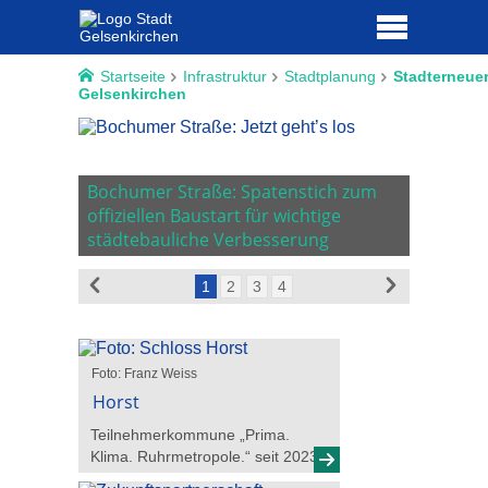
Startseite
Infrastruktur
Stadtplanung
Stadterneue
Gelsenkirchen
Umbau d
Bochumer Straße: Spatenstich zum
Entwurf
Ergebnis
offiziellen Baustart für wichtige
generat
städtebauliche Verbesserung
Beteilig
1
2
3
4
Foto: Franz Weiss
Horst
Teilnehmerkommune „Prima.
Klima. Ruhrmetropole.“ seit 2023.