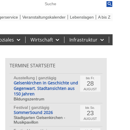
reiheit
Barriere melden
gerservice
Veranstaltungskalender
Lebenslagen
A bis Z
oziales
Wirtschaft
Infrastruktur
TERMINE STARTSEITE
Ausstellung | ganztägig
bis Fr.
28
Gelsenkirchen in Geschichte und
Gegenwart. Stadtansichten aus
AUGUST
150 Jahren
Bildungszentrum
Festival | ganztägig
bis So.
23
SommerSound 2026
Stadtgarten Gelsenkirchen -
AUGUST
Musikpavillon