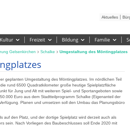
Kontakt
Stadtplan
Karriere
Presse
Hilfe
Impressum
Barrieref
Aktuelles
Bür
Kultur
Freizeit
Bildung
Familie
S
rung Gelsenkirchen
Schalke
Umgestaltung des Möntingplatzes
ngplatzes
der geplanten Umgestaltung des Möntingplatzes. Im nördlichen Teil
 die rund 6500 Quadratkilometer große heutige Spielplatzfläche
nkt für Jung und Alt mit weiteren Spiel- und Sportangeboten sowie
750.000 Euro aus dem Stadtteilprogramm Schalke (Eigenanteil der
r Verfügung. Planen und umsetzen soll den Umbau das Planungsbüro
 auf den Platz, und der dortige Spielplatz wird derzeit auch als
ers sein. Nach Vorliegen des Baubeschlusses soll Ende 2020 mit