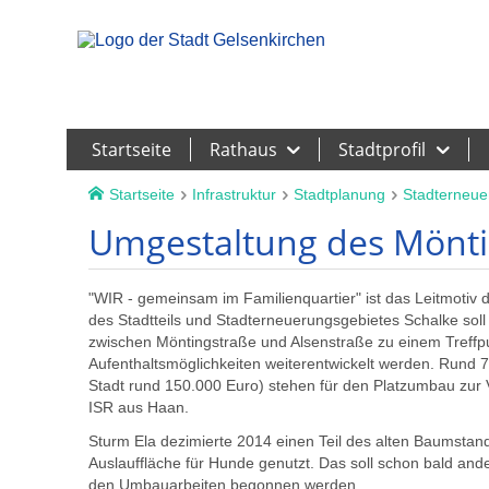
Leichte Sprache
Startseite
Rathaus
Stadtprofil
Startseite
Infrastruktur
Stadtplanung
Stadterneue
Umgestaltung des Mönti
"WIR - gemeinsam im Familienquartier" ist das Leitmotiv 
des Stadtteils und Stadterneuerungsgebietes Schalke soll
zwischen Möntingstraße und Alsenstraße zu einem Treffpu
Aufenthaltsmöglichkeiten weiterentwickelt werden. Rund 
Stadt rund 150.000 Euro) stehen für den Platzumbau zu
ISR aus Haan.
Sturm Ela dezimierte 2014 einen Teil des alten Baumstands
Auslauffläche für Hunde genutzt. Das soll schon bald and
den Umbauarbeiten begonnen werden.