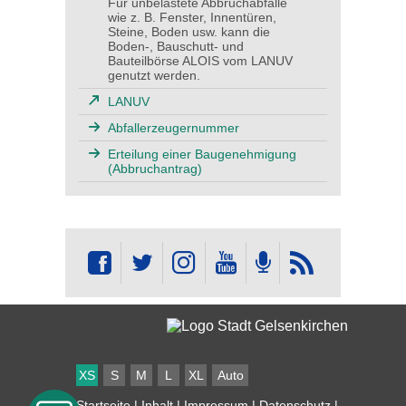
Für unbelastete Abbruchabfälle
wie z. B. Fenster, Innentüren,
Steine, Boden usw. kann die
Boden-, Bauschutt- und
Bauteilbörse ALOIS vom LANUV
genutzt werden.
LANUV
Abfallerzeugernummer
Erteilung einer Baugenehmigung
(Abbruchantrag)
XS
S
M
L
XL
Auto
Startseite
|
Inhalt
|
Impressum
|
Datenschutz
|