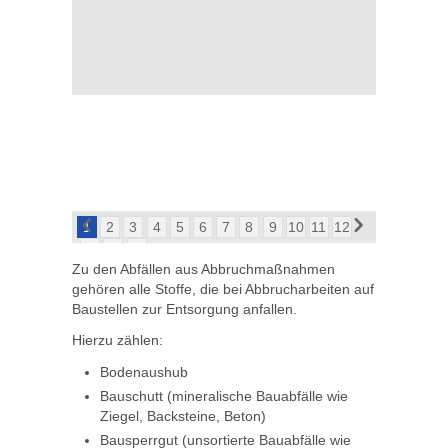
1
2
3
4
5
6
7
8
9
10
11
12
13
14
15
Zu den Abfällen aus Abbruchmaßnahmen
gehören alle Stoffe, die bei Abbrucharbeiten auf
Baustellen zur Entsorgung anfallen.
Hierzu zählen:
Bodenaushub
Bauschutt (mineralische Bauabfälle wie
Ziegel, Backsteine, Beton)
Bausperrgut (unsortierte Bauabfälle wie