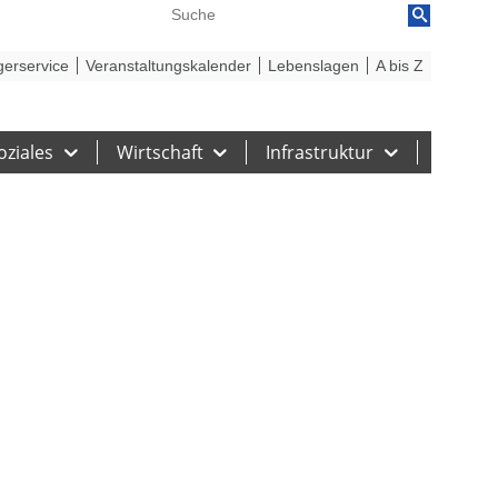
reiheit
Barriere melden
gerservice
Veranstaltungskalender
Lebenslagen
A bis Z
oziales
Wirtschaft
Infrastruktur