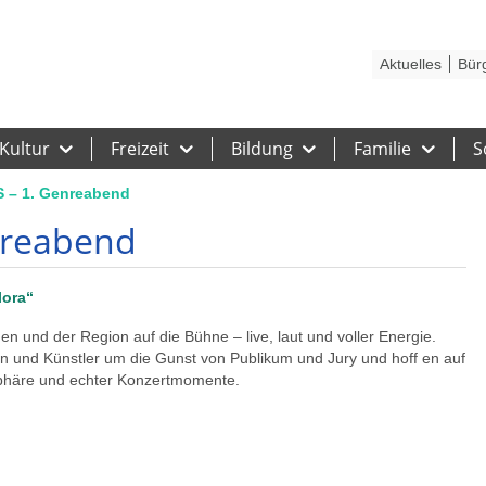
Kontakt
Stadtplan
Karriere
Presse
Hilfe
Impressum
Barrieref
Aktuelles
Bür
Kultur
Freizeit
Bildung
Familie
S
– 1. Genreabend
nreabend
lora“
n und der Region auf die Bühne – live, laut und voller Energie.
 und Künstler um die Gunst von Publikum und Jury und hoff en auf
osphäre und echter Konzertmomente.