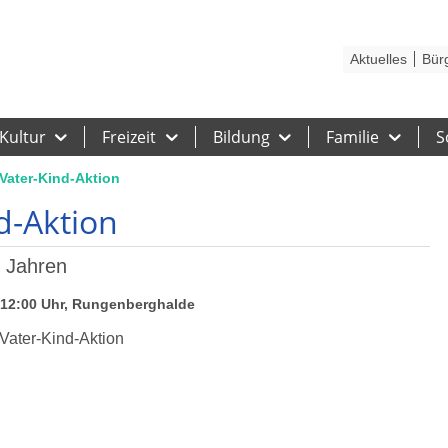
Kontakt
Stadtplan
Karriere
Presse
Hilfe
Impressum
Barrieref
Aktuelles
Bür
Kultur
Freizeit
Bildung
Familie
S
 Vater-Kind-Aktion
d-Aktion
7 Jahren
- 12:00 Uhr, Rungenberghalde