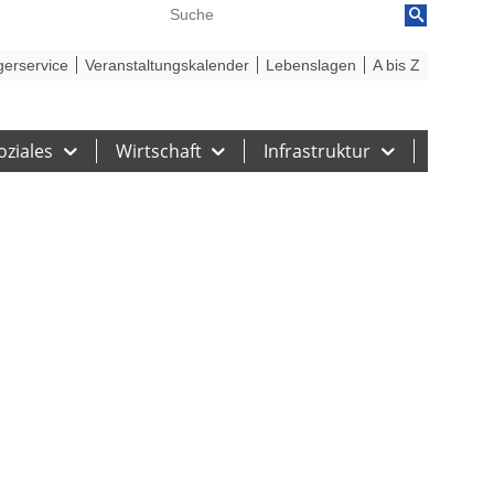
reiheit
Barriere melden
gerservice
Veranstaltungskalender
Lebenslagen
A bis Z
oziales
Wirtschaft
Infrastruktur