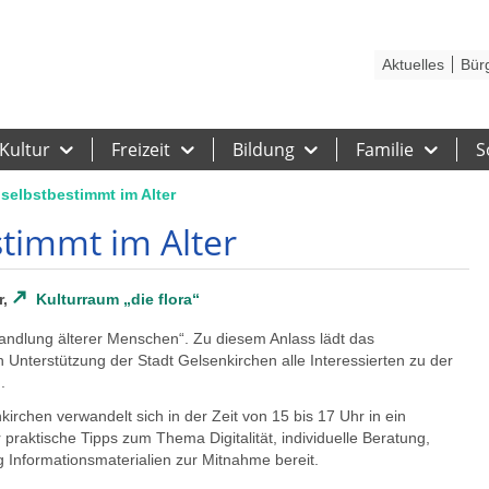
Kontakt
Stadtplan
Karriere
Presse
Hilfe
Impressum
Barrieref
Aktuelles
Bür
Kultur
Freizeit
Bildung
Familie
S
& selbstbestimmt im Alter
stimmt im Alter
r,
Kulturraum „die flora“
handlung älterer Menschen“. Zu diesem Anlass lädt das
 Unterstützung der Stadt Gelsenkirchen alle Interessierten zu der
.
kirchen verwandelt sich in der Zeit von 15 bis 17 Uhr in ein
 praktische Tipps zum Thema Digitalität, individuelle Beratung,
Informationsmaterialien zur Mitnahme bereit.