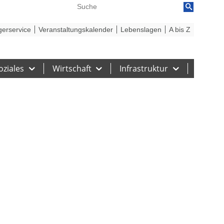
reiheit
Barriere melden
gerservice
Veranstaltungskalender
Lebenslagen
A bis Z
oziales
Wirtschaft
Infrastruktur