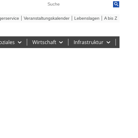
reiheit
Barriere melden
gerservice
Veranstaltungskalender
Lebenslagen
A bis Z
oziales
Wirtschaft
Infrastruktur