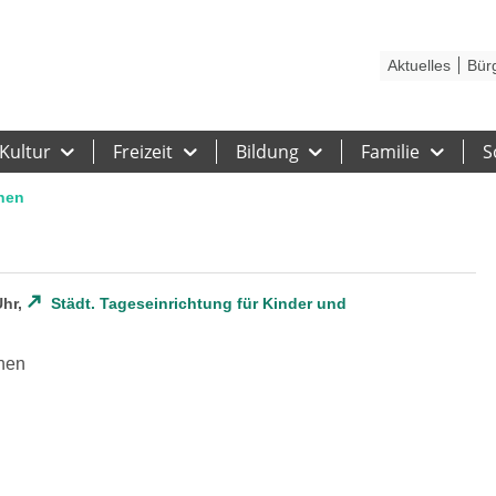
Kontakt
Stadtplan
Karriere
Presse
Hilfe
Impressum
Barrieref
Aktuelles
Bür
Kultur
Freizeit
Bildung
Familie
S
rnen
Uhr,
Städt. Tageseinrichtung für Kinder und