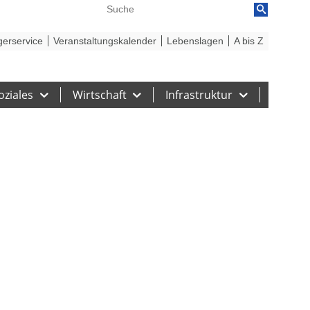
reiheit
Barriere melden
gerservice
Veranstaltungskalender
Lebenslagen
A bis Z
oziales
Wirtschaft
Infrastruktur