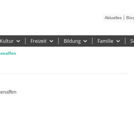
Kontakt
Stadtplan
Karriere
Presse
Hilfe
Impressum
Barrieref
Aktuelles
Bür
Kultur
Freizeit
Bildung
Familie
S
henaffen