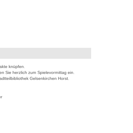
akte knüpfen.
en Sie herzlich zum Spielevormittag ein.
adtteilbibliothek Gelsenkirchen Horst.
er