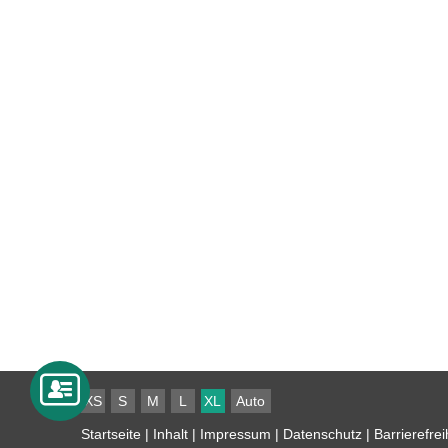
XS
S
M
L
XL
Auto
Startseite
|
Inhalt
|
Impressum
|
Datenschutz
|
Barrierefrei