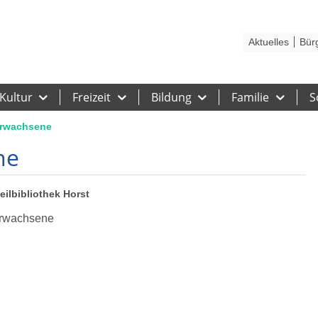
Kontakt
Stadtplan
Karriere
Presse
Hilfe
Impressum
Barrieref
Aktuelles
Bür
Kultur
Freizeit
Bildung
Familie
S
 Erwachsene
ne
teilbibliothek Horst