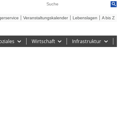
reiheit
Barriere melden
gerservice
Veranstaltungskalender
Lebenslagen
A bis Z
oziales
Wirtschaft
Infrastruktur