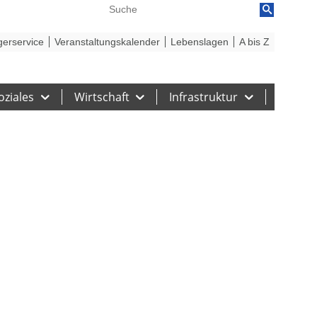
reiheit
Barriere melden
gerservice
Veranstaltungskalender
Lebenslagen
A bis Z
oziales
Wirtschaft
Infrastruktur