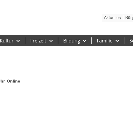
Kontakt
Stadtplan
Karriere
Presse
Hilfe
Impressum
Barrieref
Aktuelles
Bür
Kultur
Freizeit
Bildung
Familie
S
Uhr, Online