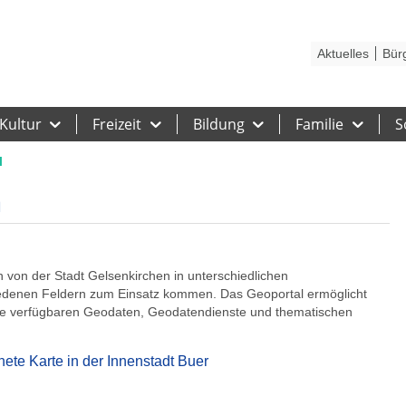
Kontakt
Stadtplan
Karriere
Presse
Hilfe
Impressum
Barrieref
Aktuelles
Bür
Kultur
Freizeit
Bildung
Familie
S
l
n
von der Stadt Gelsenkirchen in unterschiedlichen
denen Feldern zum Einsatz kommen. Das Geoportal ermöglicht
 die verfügbaren Geodaten, Geodatendienste und thematischen