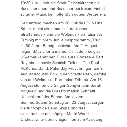
19:30 Uhr – lädt die Stadt Gelsenkirchen die
Besucherinnen und Besucher bei freiem Eintritt
zu guter Musik bei hoffentlich gutem Wetter ein.
Den Anfang machen am 26. Juli das Duo Lina
Bó mit rheinisch-kubanisch-dänischer
Straßenmusik und die Weltmusikformation An
Erminig mit ihrem Jubiläumsprogramm „Trug“
zu 50 Jahre Bandgeschichte. Am 2. August
folgen „Music for a moment“ mit dem belgisch-
US-amerikanischen Duo Laura Cortese & Bert
Ruymbeek sowie Scottish Folk mit The Paul
McKenna Band. Palm Bay Frost bringen am 9.
August Acoustic Folk in den Stadtgarten, gefolgt
von der Weltmusik-Formation Tribubu. Am 16.
August stehen die Singer-Songwriterin Sarah
McQuaid und die Brassformation Schnaftl
Ufftschik auf der Bühne. Am letzten
SommerSound-Sonntag am 23. August sorgen
die fünfköpfige Band Skupa und das
vielsprachige achtköpfige Maliki World
Orchestra für den richtigen Ton zum Ausklang.