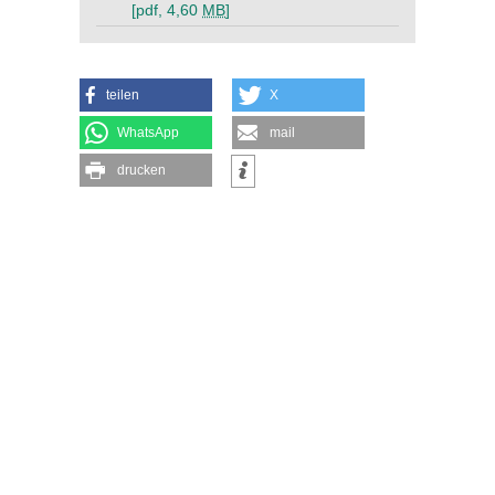
[pdf, 4,60
MB
]
teilen
X
WhatsApp
mail
drucken