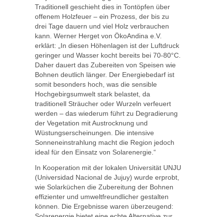
Traditionell geschieht dies in Tontöpfen über
offenem Holzfeuer – ein Prozess, der bis zu
drei Tage dauern und viel Holz verbrauchen
kann. Werner Herget von ÖkoAndina e.V.
erklärt: „In diesen Höhenlagen ist der Luftdruck
geringer und Wasser kocht bereits bei 70-80°C.
Daher dauert das Zubereiten von Speisen wie
Bohnen deutlich länger. Der Energiebedarf ist
somit besonders hoch, was die sensible
Hochgebirgsumwelt stark belastet, da
traditionell Sträucher oder Wurzeln verfeuert
werden – das wiederum führt zu Degradierung
der Vegetation mit Austrocknung und
Wüstungserscheinungen. Die intensive
Sonneneinstrahlung macht die Region jedoch
ideal für den Einsatz von Solarenergie.“
In Kooperation mit der lokalen Universität UNJU
(Universidad Nacional de Jujuy) wurde erprobt,
wie Solarküchen die Zubereitung der Bohnen
effizienter und umweltfreundlicher gestalten
können. Die Ergebnisse waren überzeugend:
Solarenergie bietet eine echte Alternative zur