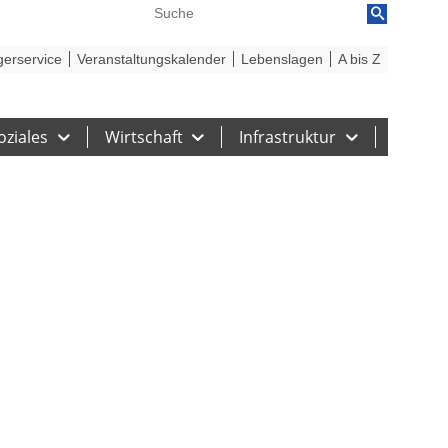
reiheit
Barriere melden
gerservice
Veranstaltungskalender
Lebenslagen
A bis Z
oziales
Wirtschaft
Infrastruktur