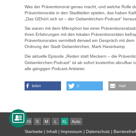
Was der Präventionsrat genau macht, und welche Rolle da
Präventionsräte in den Stadtteilen spielen, das haben Ka
„Das GEhört sich so – der Gelsenkirchen-Podcast“ herau
Sie waren mit dem Mikrophon bei einer Präventionsratssi
ihren Erfahrungen mit den lokalen Präventionsräten befra
Präventionsrates vermittelt derweil ein Gespräch mit dem s
Ordnung der Stadt Gelsenkirchen, Mark Haverkamp.
Die aktuelle Episode „Reden statt Meckern – die Präventi
Gelsenkirchen-Podcast“ ist ab sofort kostenfrei abrufbar ü
alle gängigen Podcast-Anbieter.
teilen
X
mail
XS
S
M
L
XL
Auto
Startseite
|
Inhalt
|
Impressum
|
Datenschutz
|
Barrierefrei