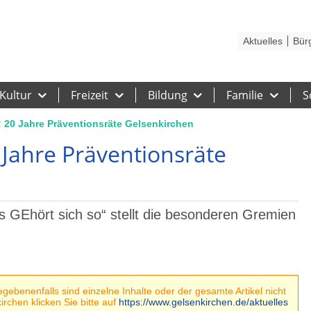
Kontakt
Stadtplan
Karriere
Presse
Hilfe
Impressum
Barrieref
Aktuelles
Bür
Kultur
Freizeit
Bildung
Familie
S
 20 Jahre Präventionsräte Gelsenkirchen
 Jahre Präventionsräte
s GEhört sich so“ stellt die besonderen Gremien
ebenenfalls sind einzelne Inhalte oder der gesamte Artikel nicht
rchen klicken Sie bitte auf
https://www.gelsenkirchen.de/aktuelles