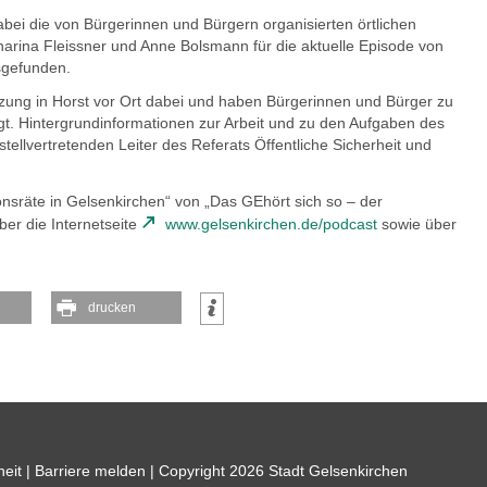
bei die von Bürgerinnen und Bürgern organisierten örtlichen
tharina Fleissner und Anne Bolsmann für die aktuelle Episode von
sgefunden.
tzung in Horst vor Ort dabei und haben Bürgerinnen und Bürger zu
gt. Hintergrundinformationen zur Arbeit und zu den Aufgaben des
tellvertretenden Leiter des Referats Öffentliche Sicherheit und
onsräte in Gelsenkirchen“ von „Das GEhört sich so – der
ber die Internetseite
www.gelsenkirchen.de/podcast
sowie über
drucken
heit
|
Barriere melden
| Copyright 2026 Stadt Gelsenkirchen