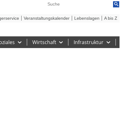
reiheit
Barriere melden
gerservice
Veranstaltungskalender
Lebenslagen
A bis Z
oziales
Wirtschaft
Infrastruktur