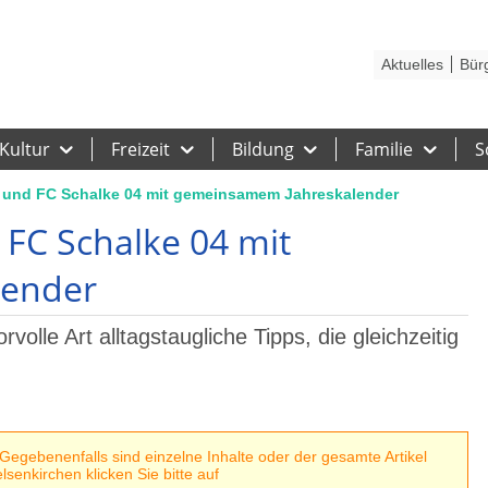
Kontakt
Stadtplan
Karriere
Presse
Hilfe
Impressum
Barrieref
Aktuelles
Bür
Kultur
Freizeit
Bildung
Familie
S
t und FC Schalke 04 mit gemeinsamem Jahreskalender
 FC Schalke 04 mit
lender
olle Art alltagstaugliche Tipps, die gleichzeitig
egebenenfalls sind einzelne Inhalte oder der gesamte Artikel
senkirchen klicken Sie bitte auf