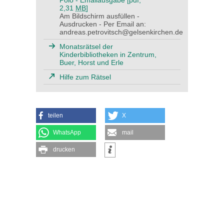
Polo - Emailausgabe [pdf,
2,31
MB
]
Am Bildschirm ausfüllen -
Ausdrucken - Per Email an:
andreas.petrovitsch@gelsenkirchen.de
Monatsrätsel der
Kinderbibliotheken in Zentrum,
Buer, Horst und Erle
Hilfe zum Rätsel
teilen
X
WhatsApp
mail
drucken