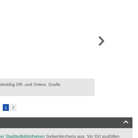
lmäßig Off- und Online. Grafik:
Rätsel um Technolog
1
2
r Stadtteilbibliotheken
Gelsenkirchens aus. Vor Ort ausfüllen