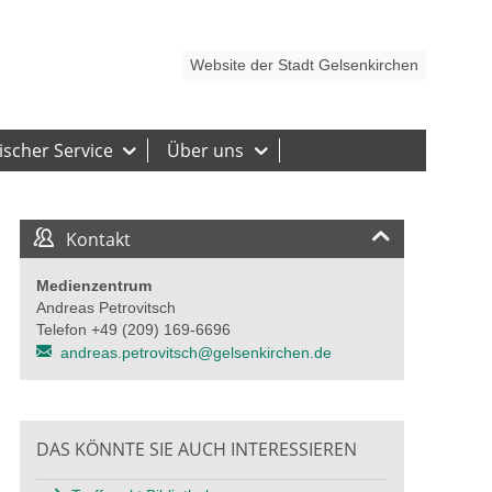
Presse
Hilfe
Impressum
Barrierefreiheit
Barriere melden
Website der Stadt Gelsenkirchen
scher Service
Über uns
Kontakt
Medienzentrum
Andreas Petrovitsch
Telefon +49 (209) 169-6696
andreas.petrovitsch@gelsenkirchen.de
DAS KÖNNTE SIE AUCH INTERESSIEREN