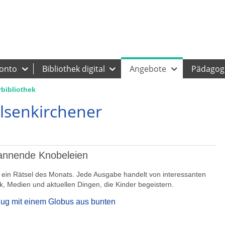
Website GE
Leichte Sprache
Kontakt
Stadtplan
Karriere
Konto
Bibliothek digital
Angebote
Pädagogi
rbibliothek
lsenkirchener
pannende Knobeleien
hek ein Rätsel des Monats. Jede Ausgabe handelt von interessanten
, Medien und aktuellen Dingen, die Kinder begeistern.