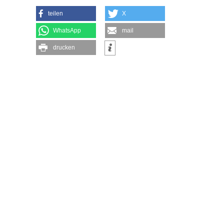
teilen
X
WhatsApp
mail
drucken