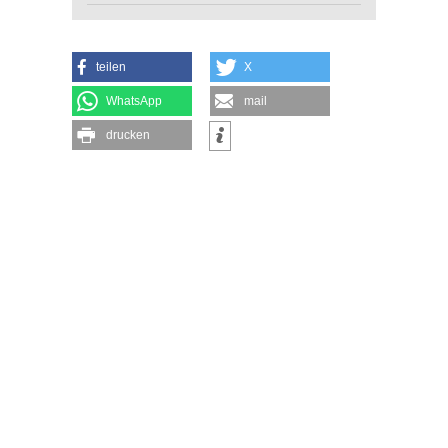
teilen
X
WhatsApp
mail
drucken