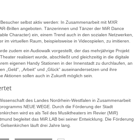
 Besucher selbst aktiv werden: In Zusammenarbeit mit MXR
t AR-Brillen angeboten. Tänzerinnen und Tänzer der MiR Dance
ble Character) ein, einem Trend auch in den sozialen Netzwerken,
im virtuellen Raum, beispielsweise in Videospielen, zu imitieren.
 zudem ein Audiowalk vorgestellt, der das mehrjährige Projekt
eater realisiert wurde, abschließt und gleichzeitig in die digitale
hrem eigenen Handy Stationen in der Innenstadt zu durchlaufen, an
en „Geld“, „Arbeit“ und „Glück“ auseinandersetzen und ihre
e Aktionen sollen auch in Zukunft möglich sein.
rtet
d Wissenschaft des Landes Nordrhein-Westfalen in Zusammenarbeit
programms NEUE WEGE. Durch die Förderung der Stadt
kirchen wird es als Teil des Musiktheaters im Revier (MiR)
ortmund begleitet das MiR.LAB bei seiner Entwicklung. Die Förderung
 Gelsenkirchen läuft drei Jahre lang.