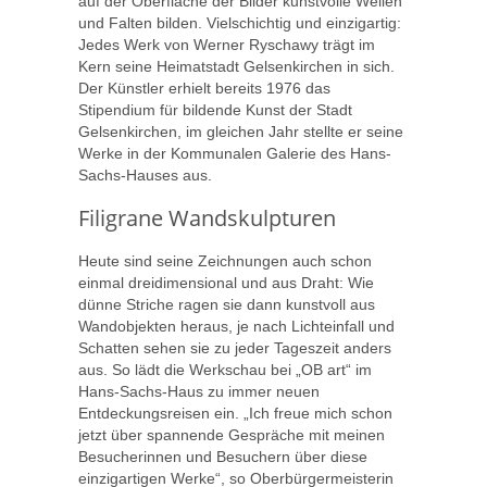
auf der Oberfläche der Bilder kunstvolle Wellen
und Falten bilden. Vielschichtig und einzigartig:
Jedes Werk von Werner Ryschawy trägt im
Kern seine Heimatstadt Gelsenkirchen in sich.
Der Künstler erhielt bereits 1976 das
Stipendium für bildende Kunst der Stadt
Gelsenkirchen, im gleichen Jahr stellte er seine
Werke in der Kommunalen Galerie des Hans-
Sachs-Hauses aus.
Filigrane Wandskulpturen
Heute sind seine Zeichnungen auch schon
einmal dreidimensional und aus Draht: Wie
dünne Striche ragen sie dann kunstvoll aus
Wandobjekten heraus, je nach Lichteinfall und
Schatten sehen sie zu jeder Tageszeit anders
aus. So lädt die Werkschau bei „OB art“ im
Hans-Sachs-Haus zu immer neuen
Entdeckungsreisen ein. „Ich freue mich schon
jetzt über spannende Gespräche mit meinen
Besucherinnen und Besuchern über diese
einzigartigen Werke“, so Oberbürgermeisterin