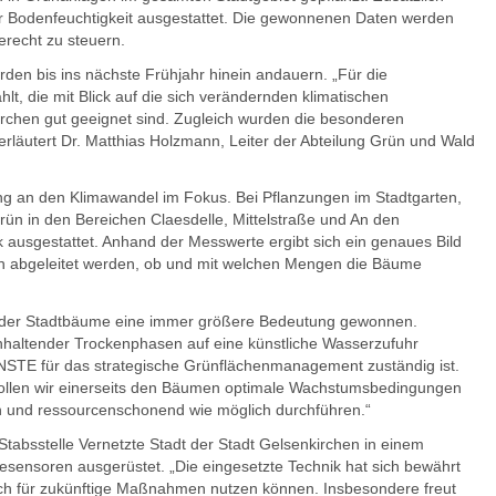
 Bodenfeuchtigkeit ausgestattet. Die gewonnenen Daten werden
recht zu steuern.
en bis ins nächste Frühjahr hinein andauern. „Für die
, die mit Blick auf die sich verändernden klimatischen
irchen gut geeignet sind. Zugleich wurden die besonderen
erläutert Dr. Matthias Holzmann, Leiter der Abteilung Grün und Wald
g an den Klimawandel im Fokus. Bei Pflanzungen im Stadtgarten,
ün in den Bereichen Claesdelle, Mittelstraße und An den
ausgestattet. Anhand der Messwerte ergibt sich ein genaues Bild
n abgeleitet werden, ob und mit welchen Mengen die Bäume
rn der Stadtbäume eine immer größere Bedeutung gewonnen.
haltender Trockenphasen auf eine künstliche Wasserzufuhr
NSTE für das strategische Grünflächenmanagement zuständig ist.
ollen wir einerseits den Bäumen optimale Wachstumsbedingungen
ich und ressourcenschonend wie möglich durchführen.“
tabsstelle Vernetzte Stadt der Stadt Gelsenkirchen in einem
sensoren ausgerüstet. „Die eingesetzte Technik hat sich bewährt
 auch für zukünftige Maßnahmen nutzen können. Insbesondere freut