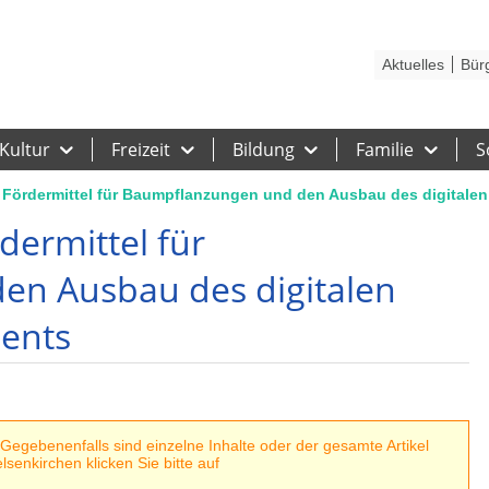
Kontakt
Stadtplan
Karriere
Presse
Hilfe
Impressum
Barrieref
Aktuelles
Bür
Kultur
Freizeit
Bildung
Familie
S
t Fördermittel für Baumpflanzungen und den Ausbau des digita
dermittel für
n Ausbau des digitalen
ents
egebenenfalls sind einzelne Inhalte oder der gesamte Artikel
senkirchen klicken Sie bitte auf