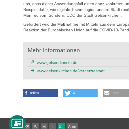
uns, dass dieser Anwendungsfall einen ganz konkreten und 
Beispiel dafür, wie digitale Technologien unsere Stadt re
Manfred vom Sondern, CDO der Stadt Gelsenkirchen.
Gefördert wird die Maßnahme mit Mitteln aus dem Europäi
Reaktion der Europäischen Union auf die COVID-19-Pand
Mehr Informationen
www.gelsendienste.de
www.gelsenkirchen.de/vernetztestadt
teilen
X
mail
XS
S
M
L
XL
Auto