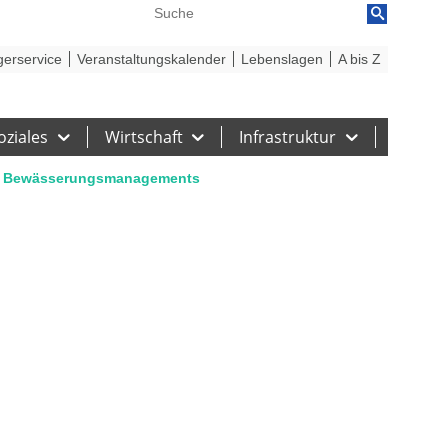
reiheit
Barriere melden
gerservice
Veranstaltungskalender
Lebenslagen
A bis Z
oziales
Wirtschaft
Infrastruktur
len Bewässerungsmanagements