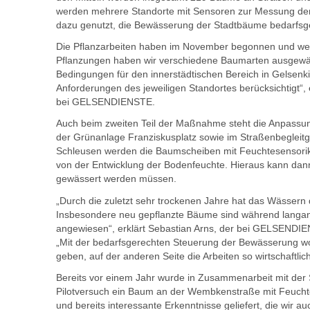
werden mehrere Standorte mit Sensoren zur Messung der
dazu genutzt, die Bewässerung der Stadtbäume bedarfsge
Die Pflanzarbeiten haben im November begonnen und werd
Pflanzungen haben wir verschiedene Baumarten ausgewählt
Bedingungen für den innerstädtischen Bereich in Gelsenk
Anforderungen des jeweiligen Standortes berücksichtigt“, 
bei GELSENDIENSTE.
Auch beim zweiten Teil der Maßnahme steht die Anpassun
der Grünanlage Franziskusplatz sowie im Straßenbegleitgr
Schleusen werden die Baumscheiben mit Feuchtesensorik 
von der Entwicklung der Bodenfeuchte. Hieraus kann dan
gewässert werden müssen.
„Durch die zuletzt sehr trockenen Jahre hat das Wässe
Insbesondere neu gepflanzte Bäume sind während langan
angewiesen“, erklärt Sebastian Arns, der bei GELSENDIE
„Mit der bedarfsgerechten Steuerung der Bewässerung w
geben, auf der anderen Seite die Arbeiten so wirtschaftl
Bereits vor einem Jahr wurde in Zusammenarbeit mit der S
Pilotversuch ein Baum an der Wembkenstraße mit Feuchte
und bereits interessante Erkenntnisse geliefert, die wir