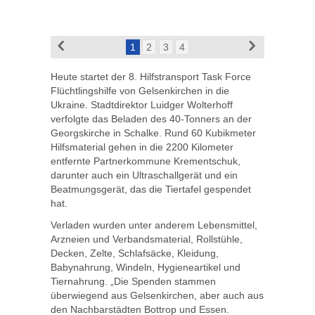
1
2
3
4
Heute startet der 8. Hilfstransport Task Force
Flüchtlingshilfe von Gelsenkirchen in die
Ukraine. Stadtdirektor Luidger Wolterhoff
verfolgte das Beladen des 40-Tonners an der
Georgskirche in Schalke. Rund 60 Kubikmeter
Hilfsmaterial gehen in die 2200 Kilometer
entfernte Partnerkommune Krementschuk,
darunter auch ein Ultraschallgerät und ein
Beatmungsgerät, das die Tiertafel gespendet
hat.
Verladen wurden unter anderem Lebensmittel,
Arzneien und Verbandsmaterial, Rollstühle,
Decken, Zelte, Schlafsäcke, Kleidung,
Babynahrung, Windeln, Hygieneartikel und
Tiernahrung. „Die Spenden stammen
überwiegend aus Gelsenkirchen, aber auch aus
den Nachbarstädten Bottrop und Essen.