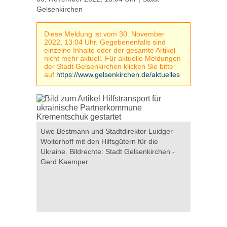
Gelsenkirchen
Diese Meldung ist vom 30. November
2022, 13:04 Uhr. Gegebenenfalls sind
einzelne Inhalte oder der gesamte Artikel
nicht mehr aktuell. Für aktuelle Meldungen
der Stadt Gelsenkirchen klicken Sie bitte
auf
https://www.gelsenkirchen.de/aktuelles
für die
Uwe Bestmann und Stadtdirektor Luidger
Uwe Bestm
rchen -
Wolterhoff mit den Hilfsgütern für die
Wolterhoff
Ukraine. Bildrechte: Stadt Gelsenkirchen -
Ukraine. B
Gerd Kaemper
Gerd Kae