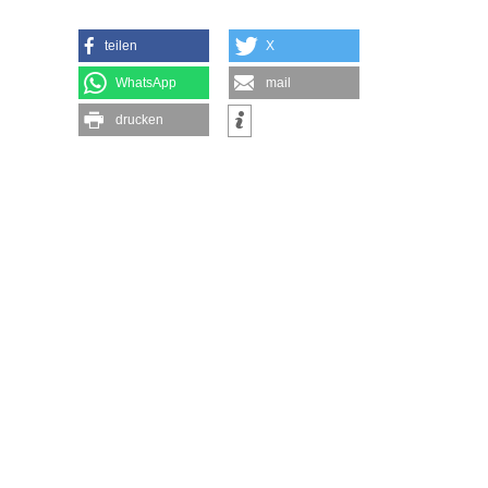
teilen
X
WhatsApp
mail
drucken