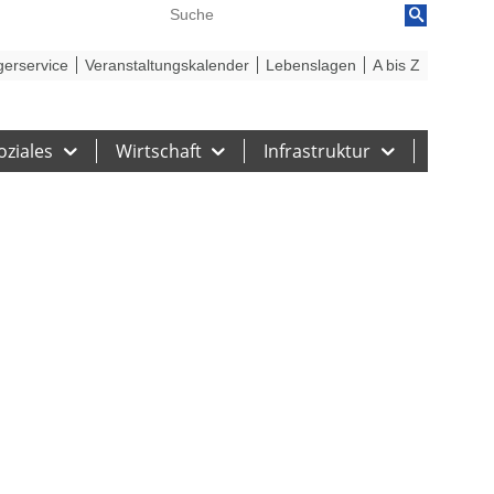
reiheit
Barriere melden
gerservice
Veranstaltungskalender
Lebenslagen
A bis Z
oziales
Wirtschaft
Infrastruktur