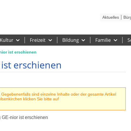
Kontakt
Stadtplan
Karriere
Presse
Hilfe
Impressum
Barrieref
Aktuelles
Bür
Kultur
Freizeit
Bildung
Familie
S
ior ist erschienen
ist erschienen
Gegebenenfalls sind einzelne Inhalte oder der gesamte Artikel
senkirchen klicken Sie bitte auf