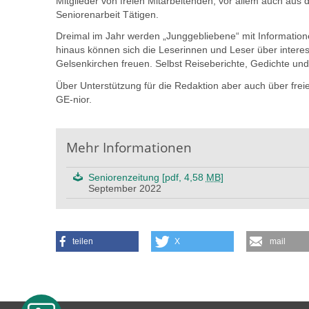
Mitglieder von freien Mitarbeitenden, vor allem auch au
Seniorenarbeit Tätigen.
Dreimal im Jahr werden „Junggebliebene“ mit Information
hinaus können sich die Leserinnen und Leser über inter
Gelsenkirchen freuen. Selbst Reiseberichte, Gedichte und 
Über Unterstützung für die Redaktion aber auch über freie
GE-nior.
Mehr Informationen
Seniorenzeitung [pdf, 4,58
MB
]
September 2022
teilen
X
mail