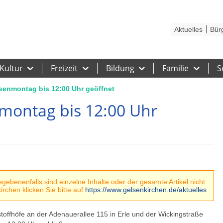
Kontakt
Stadtplan
Karriere
Presse
Hilfe
Impressum
Barrieref
Aktuelles
Bür
Kultur
Freizeit
Bildung
Familie
S
senmontag bis 12:00 Uhr geöffnet
montag bis 12:00 Uhr
ebenenfalls sind einzelne Inhalte oder der gesamte Artikel nicht
rchen klicken Sie bitte auf
https://www.gelsenkirchen.de/aktuelles
ffhöfe an der Adenauerallee 115 in Erle und der Wickingstraße