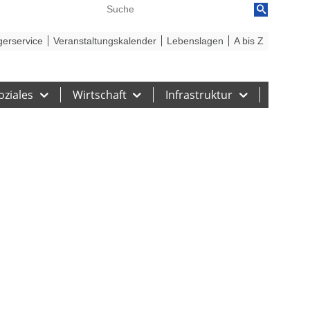
reiheit
Barriere melden
gerservice
Veranstaltungskalender
Lebenslagen
A bis Z
oziales
Wirtschaft
Infrastruktur