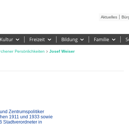
Kontakt
Stadtplan
Karriere
Presse
Hilfe
Impressum
Barrieref
Aktuelles
Bür
Kultur
Freizeit
Bildung
Familie
S
rchener Persönlichkeiten
Josef Weiser