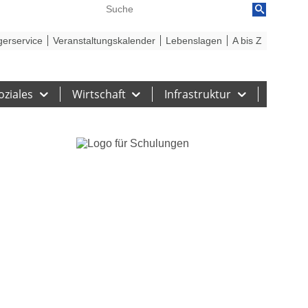
reiheit
Barriere melden
gerservice
Veranstaltungskalender
Lebenslagen
A bis Z
oziales
Wirtschaft
Infrastruktur