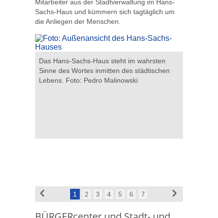
Mitarbeiter aus der Stadtverwaltung im Hans-
Sachs-Haus und kümmern sich tagtäglich um
die Anliegen der Menschen.
mische
Das Hans-Sachs-Haus steht im wahrsten
Die Infot
o:
Sinne des Wortes inmitten des städtischen
Sachs-Hau
Lebens. Foto: Pedro Malinowski
1
2
3
4
5
6
7
BÜRGERcenter und Stadt- und