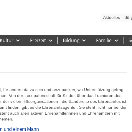
Kontakt
Stadtplan
Karriere
Presse
Hilfe
Impressum
Barrieref
Aktuelles
Bür
Kultur
Freizeit
Bildung
Familie
S
tet, für andere da zu sein und anzupacken, wo Unterstützung gefragt
hen: Von der Lesepatenschaft für Kinder, über das Trainieren des
der vielen Hilfsorganisationen - die Bandbreite des Ehrenamtes ist
amt finden, gibt es die Ehrenamtsagentur. Sie steht nicht nur bei der
eht auch allen aktiven Ehrenamtlerinnen und Ehrenamtlern mit
 Themen.