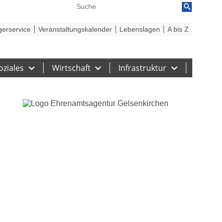
reiheit
Barriere melden
gerservice
Veranstaltungskalender
Lebenslagen
A bis Z
oziales
Wirtschaft
Infrastruktur