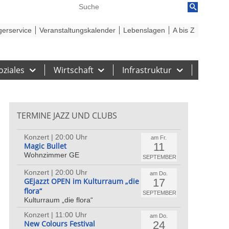
reiheit
Barriere melden
gerservice
Veranstaltungskalender
Lebenslagen
A bis Z
oziales
Wirtschaft
Infrastruktur
TERMINE JAZZ UND CLUBS
Konzert | 20:00 Uhr
am Fr.
11
Magic Bullet
Wohnzimmer GE
SEPTEMBER
Konzert | 20:00 Uhr
am Do.
17
GEjazzt OPEN im Kulturraum „die
flora“
SEPTEMBER
Kulturraum „die flora“
Konzert | 11:00 Uhr
am Do.
24
New Colours Festival