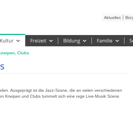
Kontakt
Stadtplan
Karriere
Presse
Hilfe
Impressum
Barrieref
Aktuelles
Bür
Kultur
Freizeit
Bildung
Familie
S
kneipen, Clubs
s
nden. Ausgeprägt ist die Jazz-Szene, die an vielen verschiedenen
len Kneipen und Clubs tummelt sich eine rege Live-Musik Szene.