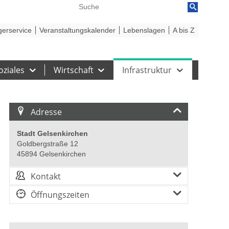
reiheit
Barriere melden
gerservice
Veranstaltungskalender
Lebenslagen
A bis Z
oziales
Wirtschaft
Infrastruktur
Adresse
Stadt Gelsenkirchen
Goldbergstraße 12
45894 Gelsenkirchen
Kontakt
Öffnungszeiten