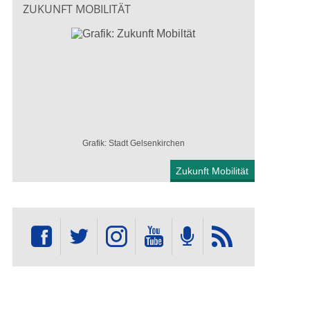
ZUKUNFT MOBILITÄT
Grafik: Stadt Gelsenkirchen
Zukunft Mobilität
ahnhof Rotthausen. Foto: Stadt Gelsenkirchen
Dein