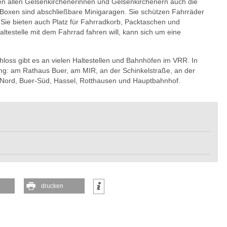
en allen Gelsenkirchenerinnen und Gelsenkirchenern auch die
Boxen sind abschließbare Minigaragen. Sie schützen Fahrräder
Sie bieten auch Platz für Fahrradkorb, Packtaschen und
ltestelle mit dem Fahrrad fahren will, kann sich um eine
ss gibt es an vielen Haltestellen und Bahnhöfen im VRR. In
ng: am Rathaus Buer, am MIR, an der Schinkelstraße, an der
Nord, Buer-Süd, Hassel, Rotthausen und Hauptbahnhof.
drucken