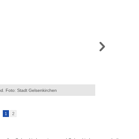
. Foto: Stadt Gelsenkirchen
DeinRadschloss am B
1
2