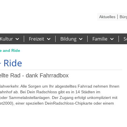
Kontakt
Stadtplan
Karriere
Presse
Hilfe
Impressum
Barrieref
Aktuelles
Bür
Kultur
Freizeit
Bildung
Familie
S
e and Ride
+ Ride
lte Rad - dank Fahrradbox
 Nahverkehr. Alle Sorgen um Ihr abgestelltes Fahrrad nehmen Ihnen
hnhof ab. Bei Dein Radschloss gibt es in 14 Städten im
der Sammelabstellanlagen. Der Zugang erfolgt unkompliziert mit
et2000), einer speziellen DeinRadschloss-Chipkarte oder einem