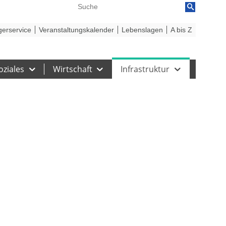
reiheit
Barriere melden
gerservice
Veranstaltungskalender
Lebenslagen
A bis Z
oziales
Wirtschaft
Infrastruktur