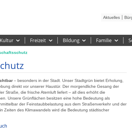
Kontakt
Stadtplan
Karriere
Presse
Hilfe
Impressum
Barrieref
Aktuelles
Bür
Kultur
Freizeit
Bildung
Familie
S
schaftsschutz
schutz
chtbar
– besonders in der Stadt. Unser Stadtgrün bietet Erholung,
ebung direkt vor unserer Haustür. Der morgendliche Gesang der
Straße, die frische Atemluft liefert – all dies erhöht die
hen. Unsere Grünflächen besitzen eine hohe Bedeutung als
 unmittelbar der Feinstaubbelastung aus dem Straßenverkehr und der
in Zeiten des Klimawandels wird die Bedeutung städtischer