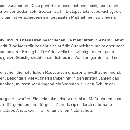
topen zusammen. Dazu gehört der beschriebene Teich, aber auch
en der Boden sehr trocken ist. Im Biotopschutz ist es wichtig, die
 und sie mit verschiedenen angepassten Maßnahmen zu pflegen.
r- und Pflanzenarten
beschrieben. Je mehr Arten in einem Gebiet
griff
Biodiversität
bezieht sich auf die Artenvielfalt, meint aber noch
uf unserer Erde gibt. Die Artenvielfalt ist wichtig für den guten
 ganze Gleichgewicht eines Biotops ins Wanken geraten und im
enschen die natürlichen Ressourcen unserer Umwelt zunehmend.
en. Besonders viel Aufmerksamkeit hat in den letzten Jahren das
zuhalten, müssen wir dringend Maßnahmen für den Schutz der
ategie
entworfen. Sie beinhaltet eine Vielzahl an Maßnahmen zum
alle Bürgerinnen und Bürger – Zum Beisipiel durch naturnahe
h aktives Anpacken im ehrenamtlichen Naturschutz.