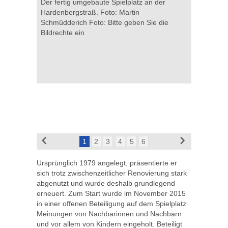
dem
Der fertig umgebaute Spielplatz an der
Der ferti
Foto:
Hardenbergstraß. Foto: Martin
Hardenber
Schmüdderich Foto: Bitte geben Sie die
Schmüdder
Bildrechte ein
Bildrechte
1
2
3
4
5
6
Ursprünglich 1979 angelegt, präsentierte er
sich trotz zwischenzeitlicher Renovierung stark
abgenutzt und wurde deshalb grundlegend
erneuert. Zum Start wurde im November 2015
in einer offenen Beteiligung auf dem Spielplatz
Meinungen von Nachbarinnen und Nachbarn
und vor allem von Kindern eingeholt. Beteiligt