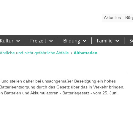
Kontakt
Stadtplan
Karriere
Presse
Hilfe
Impressum
Barrieref
Aktuelles
Bür
Kultur
Freizeit
Bildung
Familie
S
ährliche und nicht gefährliche Abfälle
Altbatterien
e und stellen daher bei unsachgemäßer Beseitigung ein hohes
Batterieentsorgung durch das Gesetz über das in Verkehr bringen,
 Batterien und Akkumulatoren - Batteriegesetz - vom 25. Juni