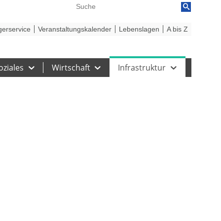
reiheit
Barriere melden
gerservice
Veranstaltungskalender
Lebenslagen
A bis Z
oziales
Wirtschaft
Infrastruktur